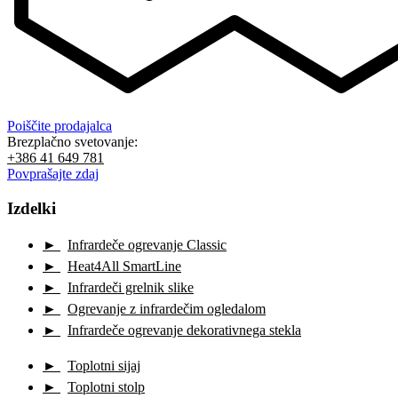
Poiščite prodajalca
Brezplačno svetovanje:
+386 41 649 781
Povprašajte zdaj
Izdelki
Infrardeče ogrevanje Classic
Heat4All SmartLine
Infrardeči grelnik slike
Ogrevanje z infrardečim ogledalom
Infrardeče ogrevanje dekorativnega stekla
Toplotni sijaj
Toplotni stolp