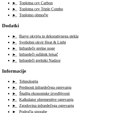
Toplotna cev Carbon
Toplotna cev Triple Combo
Toplotno območje
Dodatki
Barve okvirja in dekorativnega stekla
Svetlobni okvir Heat & Light
Infrardeče grelne noge
Infrardeči sušilnik brisač
Infrardeči grelniki Nadzor
Informacije
Tehnologija
Prednosti infrardečega ogrevanja
Študija ekonomske izvedljivosti
Kalkulator obremenitve ogrevanja
Zgodovina infrardečega ogrevanja
Področja uporabe