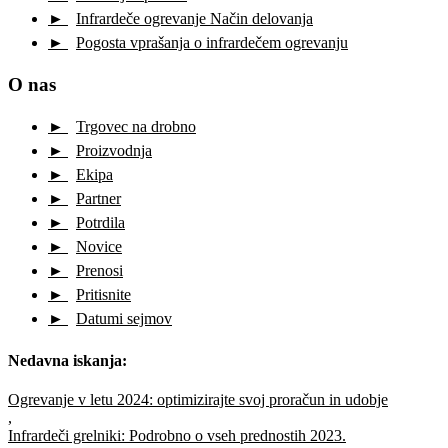
Infrardeče ogrevanje Način delovanja
Pogosta vprašanja o infrardečem ogrevanju
O nas
Trgovec na drobno
Proizvodnja
Ekipa
Partner
Potrdila
Novice
Prenosi
Pritisnite
Datumi sejmov
Nedavna iskanja:
Ogrevanje v letu 2024: optimizirajte svoj proračun in udobje
,
Infrardeči grelniki: Podrobno o vseh prednostih 2023.