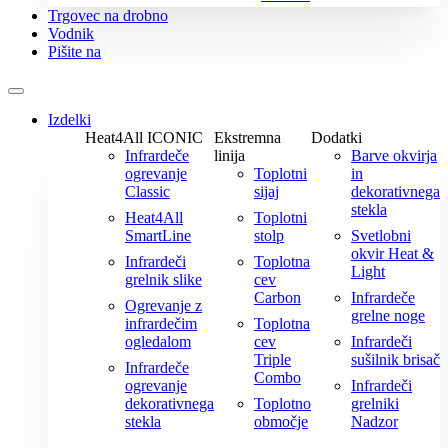
Trgovec na drobno
Vodnik
Pišite na
Izdelki
Heat4All ICONIC
Ekstremna
Dodatki
Infrardeče
linija
Barve okvirja
ogrevanje
Toplotni
in
Classic
sijaj
dekorativnega
stekla
Heat4All
Toplotni
SmartLine
stolp
Svetlobni
okvir Heat &
Infrardeči
Toplotna
Light
grelnik slike
cev
Carbon
Infrardeče
Ogrevanje z
grelne noge
infrardečim
Toplotna
ogledalom
cev
Infrardeči
Triple
sušilnik brisač
Infrardeče
Combo
ogrevanje
Infrardeči
dekorativnega
Toplotno
grelniki
stekla
območje
Nadzor