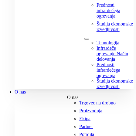
Prednosti
infrardečega
ogrevanja
Študija ekonomske
izvedljivosti
Tehnologija
Infrardeče
ogrevanje Način
delovanja
Prednosti
infrardečega
ogrevanja
Študija ekonomske
izvedljivosti
O nas
O nas
Trgovec na drobno
Proizvodnja
Ekipa
Partner
Potrdila