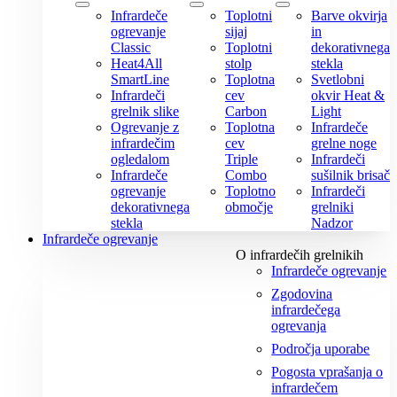
Infrardeče
Toplotni
Barve okvirja
ogrevanje
sijaj
in
Classic
Toplotni
dekorativnega
Heat4All
stolp
stekla
SmartLine
Toplotna
Svetlobni
Infrardeči
cev
okvir Heat &
grelnik slike
Carbon
Light
Ogrevanje z
Toplotna
Infrardeče
infrardečim
cev
grelne noge
ogledalom
Triple
Infrardeči
Infrardeče
Combo
sušilnik brisač
ogrevanje
Toplotno
Infrardeči
dekorativnega
območje
grelniki
stekla
Nadzor
Infrardeče ogrevanje
O infrardečih grelnikih
Infrardeče ogrevanje
Zgodovina
infrardečega
ogrevanja
Področja uporabe
Pogosta vprašanja o
infrardečem