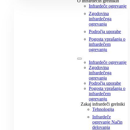
O infrardečih grelnikih
Infrardeče ogrevanje
Zgodovina
infrardečega
ogrevanja
Področja uporabe
Pogosta vprašanja o
infrardečem
ogrevanju
Infrardeče ogrevanje
Zgodovina
infrardečega
ogrevanja
Področja uporabe
Pogosta vprašanja o
infrardečem
ogrevanju
Zakaj infrardeči grelniki
Tehnologija
Infrardeče
ogrevanje Način
delovanja