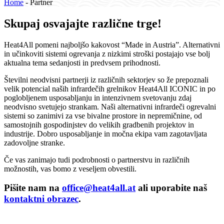
Home
-
Partner
Skupaj osvajajte različne trge!
Heat4All pomeni najboljšo kakovost “Made in Austria”. Alternativni
in učinkoviti sistemi ogrevanja z nizkimi stroški postajajo vse bolj
aktualna tema sedanjosti in predvsem prihodnosti.
Številni neodvisni partnerji iz različnih sektorjev so že prepoznali
velik potencial naših infrardečih grelnikov Heat4All ICONIC in po
poglobljenem usposabljanju in intenzivnem svetovanju zdaj
neodvisno svetujejo strankam. Naši alternativni infrardeči ogrevalni
sistemi so zanimivi za vse bivalne prostore in nepremičnine, od
samostojnih gospodinjstev do velikih gradbenih projektov in
industrije. Dobro usposabljanje in močna ekipa vam zagotavljata
zadovoljne stranke.
Če vas zanimajo tudi podrobnosti o partnerstvu in različnih
možnostih, vas bomo z veseljem obvestili.
Pišite nam na
office@heat4all.at
ali uporabite naš
kontaktni obrazec
.