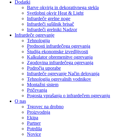
Dodatki
Barve okvirja in dekorativnega stekla
Svetlobni okvir Heat & Light
Infrardeče grelne noge
Infrardeči sušilnik brisač
Infrardeči grelniki Nadzor
Infrardeče ogrevanje
Tehnologija
Prednosti infrardečega ogrevanja
Študija ekonomske izvedljivosti
Kalkulator obremenitve ogrevanja
Zgodovina infrardečega ogrevanja
Področja uporabe
Infrardeče ogrevanje Način delovanja
Tehnologija ogrevalnih vodnikov
Montažni sistem
Pričevanja
Pogosta vprašanja o infrardečem ogrevanju
O nas
Trgovec na drobno
Proizvodnja
Ekipa
Partner
Potrdila
Novice