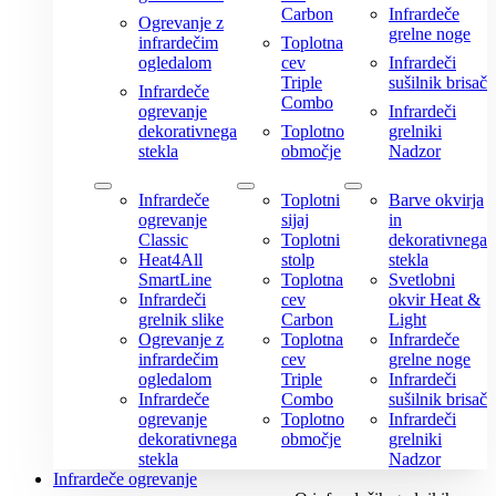
Carbon
Infrardeče
Ogrevanje z
grelne noge
infrardečim
Toplotna
ogledalom
cev
Infrardeči
Triple
sušilnik brisač
Infrardeče
Combo
ogrevanje
Infrardeči
dekorativnega
Toplotno
grelniki
stekla
območje
Nadzor
Infrardeče
Toplotni
Barve okvirja
ogrevanje
sijaj
in
Classic
Toplotni
dekorativnega
Heat4All
stolp
stekla
SmartLine
Toplotna
Svetlobni
Infrardeči
cev
okvir Heat &
grelnik slike
Carbon
Light
Ogrevanje z
Toplotna
Infrardeče
infrardečim
cev
grelne noge
ogledalom
Triple
Infrardeči
Infrardeče
Combo
sušilnik brisač
ogrevanje
Toplotno
Infrardeči
dekorativnega
območje
grelniki
stekla
Nadzor
Infrardeče ogrevanje