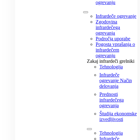
ogrevanju
Infrardeče ogrevanje
Zgodovina
infrardečega
ogrevanja
Področja uporabe
Pogosta vprašanja o
infrardečem
ogrevanju
Zakaj infrardeči grelniki
Tehnologija
Infrardeče
ogrevanje Način
delovanja
Prednosti
infrardečega
ogrevanja
Študija ekonomske
izvedljivosti
Tehnologija
Infrardeče