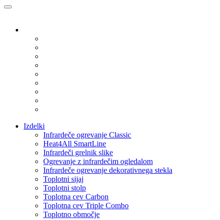
Izdelki
Infrardeče ogrevanje Classic
Heat4All SmartLine
Infrardeči grelnik slike
Ogrevanje z infrardečim ogledalom
Infrardeče ogrevanje dekorativnega stekla
Toplotni sijaj
Toplotni stolp
Toplotna cev Carbon
Toplotna cev Triple Combo
Toplotno območje