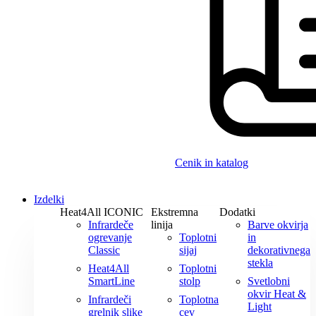
Cenik in katalog
Izdelki
Heat4All ICONIC
Ekstremna
Dodatki
Infrardeče
linija
Barve okvirja
ogrevanje
Toplotni
in
Classic
sijaj
dekorativnega
stekla
Heat4All
Toplotni
SmartLine
stolp
Svetlobni
okvir Heat &
Infrardeči
Toplotna
Light
grelnik slike
cev