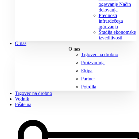
ogrevanje Način
delovanja
Prednosti
infrardečega
ogrevanja
Študija ekonomske
izvedljivosti
O nas
O nas
Trgovec na drobno
Proizvodnja
Ekipa
Partner
Potrdila
Trgovec na drobno
Vodnik
Pišite na